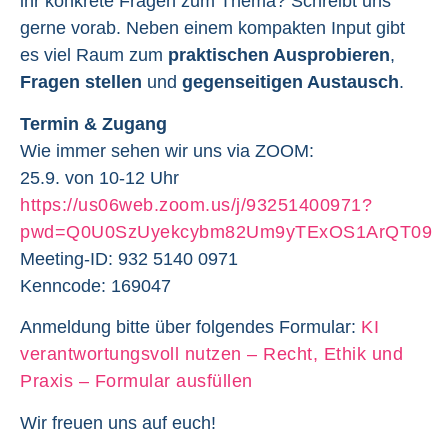
ihr konkrete Fragen zum Thema? Schreibt uns
gerne vorab. Neben einem kompakten Input gibt
es viel Raum zum
praktischen Ausprobieren
,
Fragen stellen
und
gegenseitigen Austausch
.
Termin & Zugang
Wie immer sehen wir uns via ZOOM:
25.9. von 10-12 Uhr
https://us06web.zoom.us/j/93251400971?
pwd=Q0U0SzUyekcybm82Um9yTExOS1ArQT09
Meeting-ID: 932 5140 0971
Kenncode: 169047
Anmeldung bitte über folgendes Formular:
KI
verantwortungsvoll nutzen – Recht, Ethik und
Praxis – Formular ausfüllen
Wir freuen uns auf euch!